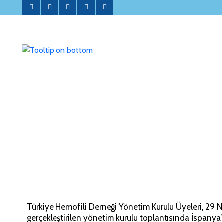
ANASAYFA
DERNEĞİMİZ
NELER YAPIYORUZ?
KANAMA BOZUKLUKLARI
WFH 2024 ULUSLAR
DUYURULAR
İLETİŞİM
Türkiye Hemofili Derneği Yönetim Kurulu Üyeleri, 29
gerçekleştirilen yönetim kurulu toplantısında İspanya