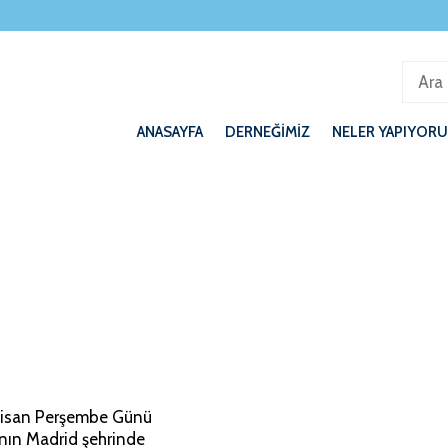
ANASAYFA
DERNEĞİMİZ
NELER YAPIYORU
ARASI KONGRESINDE “YILIN
 Nisan Perşembe Günü
’nın Madrid şehrinde