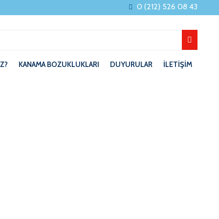
0 (212) 526 08 43
Z?
KANAMA BOZUKLUKLARI
DUYURULAR
İLETİŞİM
 BAŞKANLIK ÖDÜLÜ”