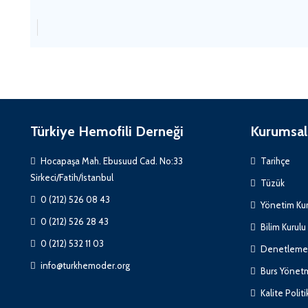
Türkiye Hemofili Derneği
Kurumsal
Hocapaşa Mah. Ebusuud Cad. No:33
Tarihçe
Sirkeci/Fatih/İstanbul
Tüzük
0 (212) 526 08 43
Yönetim Kur
0 (212) 526 28 43
Bilim Kurulu
0 (212) 532 11 03
Denetleme 
info@turkhemoder.org
Burs Yönetm
Kalite Polit